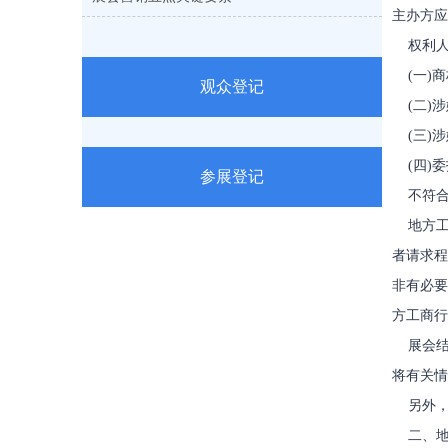
主办方
权利人
(一)商
观众登记
(二)涉
(三)涉
(四)委
参展登记
不符合
地方工
者请求程
非有必要
方工商行
展会结
将有关情
另外，
二、地